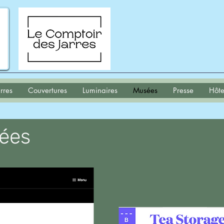
rres
Couvertures
Luminaires
Musées
Presse
Hôte
ées