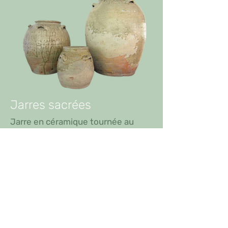
Jarres sacrées
Jarre en céramique tournée au
tour.
L'intérieur et l'extérieur sont
émaillés avec une glaçure épaisse
d'un bleu canard laiteux. Sur
environ la moitié de la surface, des
craquelures sont présentes. Le
rebord de la bouche et le pied sont
exempts de glaçure. Jarre sacrée