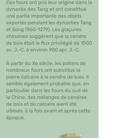
Ces fours ont pris leur origine dans la
dynastie des Tang et ont constitué
une partie importante des objets
exportés pendant les dynasties Tang
et Song
(960-1279)
. Les glaçures
chinoises suggèrent que la cendre
de bois était le flux privilégié de 1500
av. J.-C. à environ 900 apr. J.-C.
À partir du Xe siècle, les potiers de
nombreux fours ont substitué la
pierre calcaire à la cendre de bois. Il
semble également probable que, en
particulier dans les fours du sud de
la Chine, des mélanges de cendres
de bois et de calcaire aient été
utilisés, à la fois avant et après cette
époque.