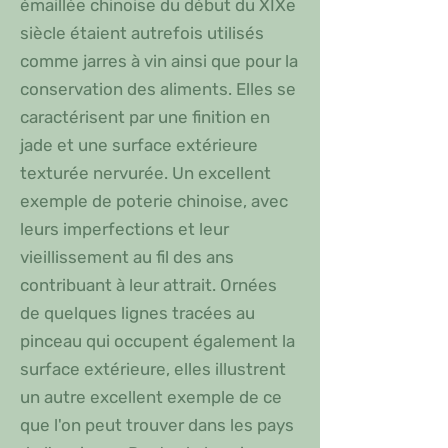
émaillée chinoise du début du XIXe
siècle étaient autrefois utilisés
comme jarres à vin ainsi que pour la
conservation des aliments. Elles se
caractérisent par une finition en
jade et une surface extérieure
texturée nervurée. Un excellent
exemple de poterie chinoise, avec
leurs imperfections et leur
vieillissement au fil des ans
contribuant à leur attrait. Ornées
de quelques lignes tracées au
pinceau qui occupent également la
surface extérieure, elles illustrent
un autre excellent exemple de ce
que l'on peut trouver dans les pays