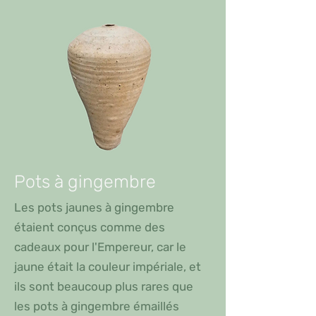
Pots à gingembre
Les pots jaunes à gingembre
étaient conçus comme des
cadeaux pour l'Empereur, car le
jaune était la couleur impériale, et
ils sont beaucoup plus rares que
les pots à gingembre émaillés