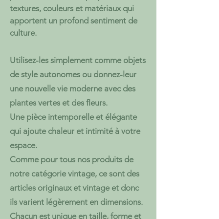
textures, couleurs et matériaux qui
apportent un profond sentiment de
culture.
Utilisez-les simplement comme objets
de style autonomes ou donnez-leur
une nouvelle vie moderne avec des
plantes vertes et des fleurs.​
Une pièce intemporelle et élégante
qui ajoute chaleur et intimité à votre
espace.
Comme pour tous nos produits de
notre catégorie vintage, ce sont des
articles originaux et vintage et donc
ils varient légèrement en dimensions.
Chacun est unique en taille, forme et