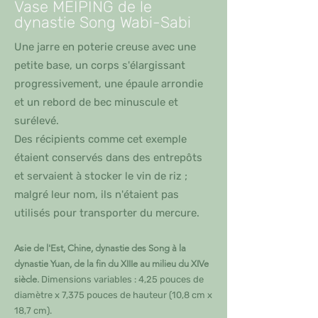
Vase MEIPING de le
dynastie Song Wabi-Sabi
Une jarre en poterie creuse avec une
petite base, un corps s'élargissant
progressivement, une épaule arrondie
et un rebord de bec minuscule et
surélevé.
Des récipients comme cet exemple
étaient conservés dans des entrepôts
et servaient à stocker le vin de riz ;
malgré leur nom, ils n'étaient pas
utilisés pour transporter du mercure.
Asie de l'Est, Chine, dynastie des Song à la
dynastie Yuan, de la fin du XIIIe au milieu du XIVe
siècle.
Dimensions variables : 4,25 pouces de
diamètre x 7,375 pouces de hauteur (10,8 cm x
18,7 cm).